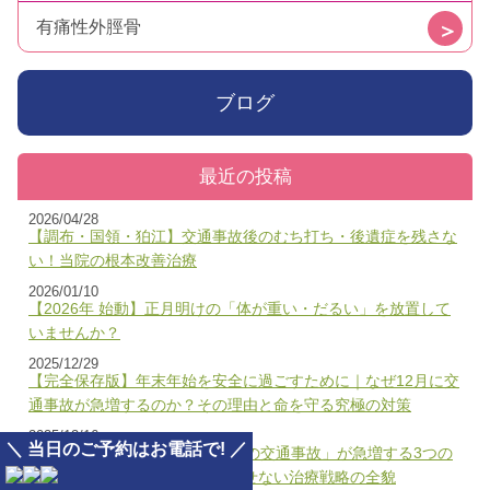
有痛性外脛骨
ブログ
最近の投稿
2026/04/28
【調布・国領・狛江】交通事故後のむち打ち・後遺症を残さな
い！当院の根本改善治療
2026/01/10
【2026年 始動】正月明けの「体が重い・だるい」を放置して
いませんか？
2025/12/29
【完全保存版】年末年始を安全に過ごすために｜なぜ12月に交
通事故が急増するのか？その理由と命を守る究極の対策
2025/12/16
＼ 当日のご予約はお電話で! ／
【専門家警鐘】東京都内「12月の交通事故」が急増する3つの
理由と、むちうちを後遺症にさせない治療戦略の全貌