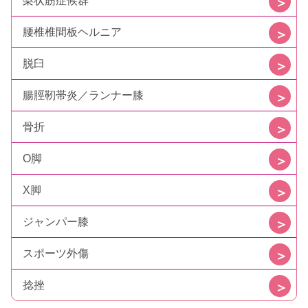
梨状筋症候群
腰椎椎間板ヘルニア
脱臼
腸脛靭帯炎／ランナー膝
骨折
O脚
X脚
ジャンパー膝
スポーツ外傷
捻挫