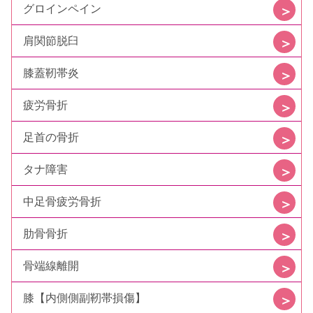
グロインペイン
肩関節脱臼
膝蓋靭帯炎
疲労骨折
足首の骨折
タナ障害
中足骨疲労骨折
肋骨骨折
骨端線離開
膝【内側側副靭帯損傷】