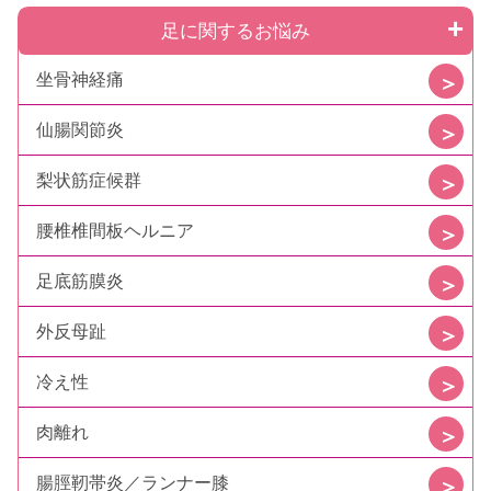
足に関するお悩み
坐骨神経痛
仙腸関節炎
梨状筋症候群
腰椎椎間板ヘルニア
足底筋膜炎
外反母趾
冷え性
肉離れ
腸脛靭帯炎／ランナー膝