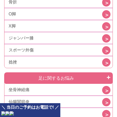
骨折
O脚
X脚
ジャンパー膝
スポーツ外傷
捻挫
足に関するお悩み
坐骨神経痛
仙腸関節炎
＼ 当日のご予約はお電話で! ／
梨状筋症候群