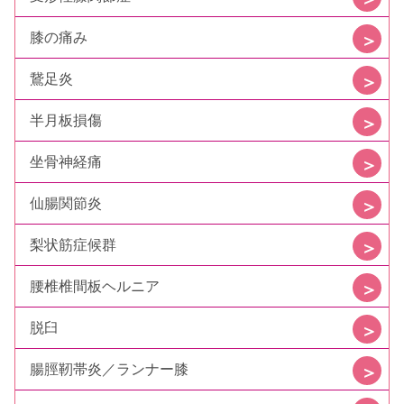
膝の痛み
鵞足炎
半月板損傷
坐骨神経痛
仙腸関節炎
梨状筋症候群
腰椎椎間板ヘルニア
脱臼
腸脛靭帯炎／ランナー膝