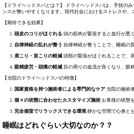
【ドライヘッドスパとは？】 ドライヘッドスパは、手技の
ンスが整いやすくなります。現代社会におけるストレスや、
【期待できる効果】
頭皮のコリがほぐれる
頭の筋肉が緊張すると血行が悪
自律神経の乱れが整う
自律神経が整うことで、睡眠の
肩こり・首こりの軽減
頭部の緊張がほぐれることで、
眼精疲労・頭痛の軽減
目の周りの血流が良くなり、眼
【当院のドライヘッドスパの特徴】
国家資格を持つ施術者による専門的なケア
当院の施術
個々の状態に合わせたカスタマイズ施術
お客様の状態
完全個室でリラックスできる環境
静かな空間で心身と
睡眠はどれぐらい大切なのか？？