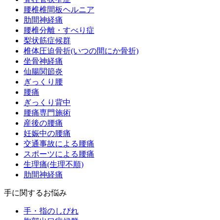
腰椎椎間板ヘルニア
肋間神経痛
腰椎分離・すべり症
梨状筋症候群
椎体圧迫骨折(いつの間にか骨折)
坐骨神経痛
仙腸関節炎
ぎっくり腰
腰痛
ぎっくり背中
腰痛専門施術
産後の腰痛
妊娠中の腰痛
交通事故による腰痛
スポーツによる腰痛
生理痛(生理不順)
肋間神経痛
手に関するお悩み
手・指のしびれ