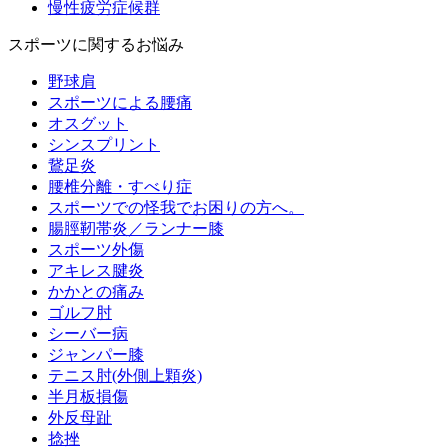
慢性疲労症候群
スポーツに関するお悩み
野球肩
スポーツによる腰痛
オスグット
シンスプリント
鵞足炎
腰椎分離・すべり症
スポーツでの怪我でお困りの方へ。
腸脛靭帯炎／ランナー膝
スポーツ外傷
アキレス腱炎
かかとの痛み
ゴルフ肘
シーバー病
ジャンパー膝
テニス肘(外側上顆炎)
半月板損傷
外反母趾
捻挫