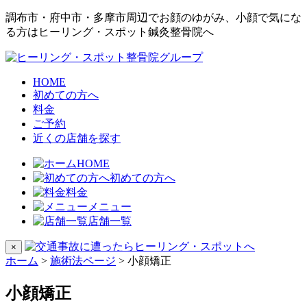
調布市・府中市・多摩市周辺でお顔のゆがみ、小顔で気にな
る方はヒーリング・スポット鍼灸整骨院へ
HOME
初めての方へ
料金
ご予約
近くの店舗を探す
HOME
初めての方へ
料金
メニュー
店舗一覧
×
ホーム
>
施術法ページ
>
小顔矯正
小顔矯正