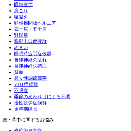
眼精疲労
肩こり
寝違え
頸椎椎間板ヘルニア
四十肩・五十肩
野球肩
胸郭出口症候群
めまい
睡眠時疲労症候群
自律神経の乱れ
自律神経失調症
貧血
起立性調節障害
VDT症候群
不眠症
季節の変わり目による不調
慢性疲労症候群
更年期障害
腰・背中に関するお悩み
脊柱管狭窄症