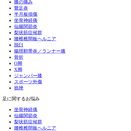
膝の痛み
鵞足炎
半月板損傷
坐骨神経痛
仙腸関節炎
梨状筋症候群
腰椎椎間板ヘルニア
脱臼
腸脛靭帯炎／ランナー膝
骨折
O脚
X脚
ジャンパー膝
スポーツ外傷
捻挫
足に関するお悩み
坐骨神経痛
仙腸関節炎
梨状筋症候群
腰椎椎間板ヘルニア