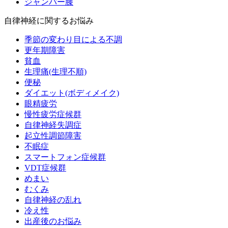
ジャンパー膝
自律神経に関するお悩み
季節の変わり目による不調
更年期障害
貧血
生理痛(生理不順)
便秘
ダイエット(ボディメイク)
眼精疲労
慢性疲労症候群
自律神経失調症
起立性調節障害
不眠症
スマートフォン症候群
VDT症候群
めまい
むくみ
自律神経の乱れ
冷え性
出産後のお悩み