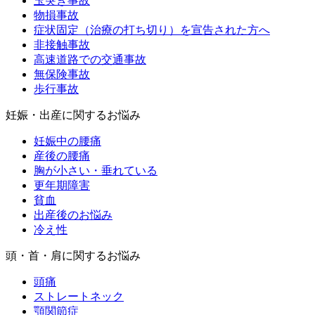
玉突き事故
物損事故
症状固定（治療の打ち切り）を宣告された方へ
非接触事故
高速道路での交通事故
無保険事故
歩行事故
妊娠・出産に関するお悩み
妊娠中の腰痛
産後の腰痛
胸が小さい・垂れている
更年期障害
貧血
出産後のお悩み
冷え性
頭・首・肩に関するお悩み
頭痛
ストレートネック
顎関節症