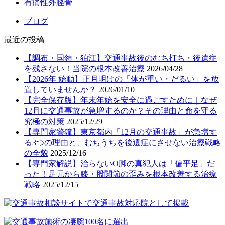
有痛性外脛骨
ブログ
最近の投稿
【調布・国領・狛江】交通事故後のむち打ち・後遺症
を残さない！当院の根本改善治療
2026/04/28
【2026年 始動】正月明けの「体が重い・だるい」を放
置していませんか？
2026/01/10
【完全保存版】年末年始を安全に過ごすために｜なぜ
12月に交通事故が急増するのか？その理由と命を守る
究極の対策
2025/12/29
【専門家警鐘】東京都内「12月の交通事故」が急増す
る3つの理由と、むちうちを後遺症にさせない治療戦略
の全貌
2025/12/16
【専門家解説】治らないO脚の真犯人は「偏平足」だ
った！足元から膝・股関節の歪みを根本改善する治療
戦略
2025/12/15