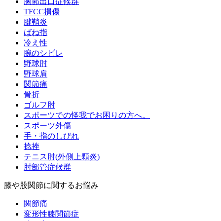
胸郭出口症候群
TFCC損傷
腱鞘炎
ばね指
冷え性
腕のシビレ
野球肘
野球肩
関節痛
骨折
ゴルフ肘
スポーツでの怪我でお困りの方へ。
スポーツ外傷
手・指のしびれ
捻挫
テニス肘(外側上顆炎)
肘部管症候群
膝や股関節に関するお悩み
関節痛
変形性膝関節症