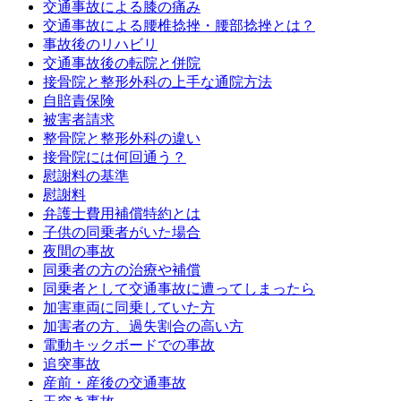
交通事故による膝の痛み
交通事故による腰椎捻挫・腰部捻挫とは？
事故後のリハビリ
交通事故後の転院と併院
接骨院と整形外科の上手な通院方法
自賠責保険
被害者請求
整骨院と整形外科の違い
接骨院には何回通う？
慰謝料の基準
慰謝料
弁護士費用補償特約とは
子供の同乗者がいた場合
夜間の事故
同乗者の方の治療や補償
同乗者として交通事故に遭ってしまったら
加害車両に同乗していた方
加害者の方、過失割合の高い方
電動キックボードでの事故
追突事故
産前・産後の交通事故