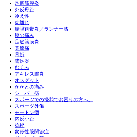
足底筋膜炎
外反母趾
冷え性
肉離れ
腸脛靭帯炎／ランナー膝
膝の痛み
足底筋膜炎
関節痛
骨折
鵞足炎
むくみ
アキレス腱炎
オスグット
かかとの痛み
シーバー病
スポーツでの怪我でお困りの方へ。
スポーツ外傷
モートン病
内反小趾
捻挫
変形性股関節症