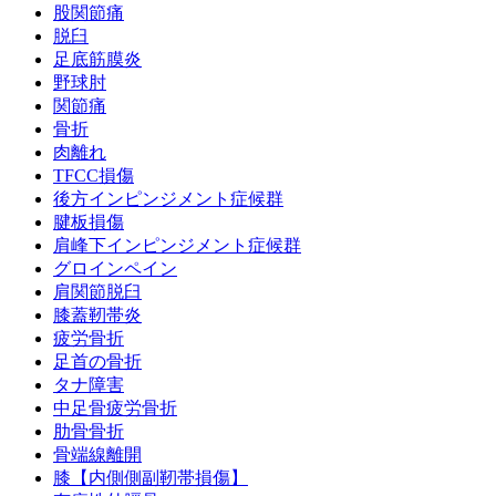
股関節痛
脱臼
足底筋膜炎
野球肘
関節痛
骨折
肉離れ
TFCC損傷
後方インピンジメント症候群
腱板損傷
肩峰下インピンジメント症候群
グロインペイン
肩関節脱臼
膝蓋靭帯炎
疲労骨折
足首の骨折
タナ障害
中足骨疲労骨折
肋骨骨折
骨端線離開
膝【内側側副靭帯損傷】