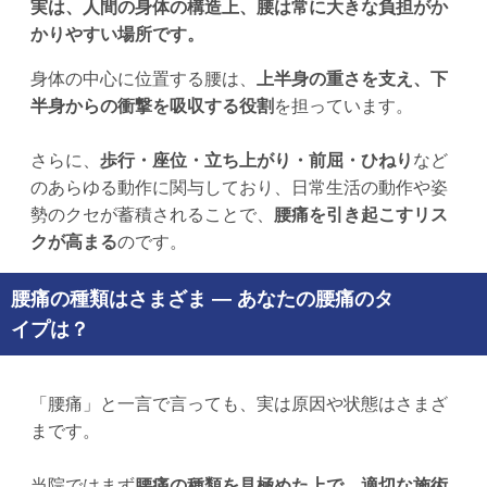
実は、人間の身体の構造上、腰は常に大きな負担がか
かりやすい場所です。
身体の中心に位置する腰は、
上半身の重さを支え、下
半身からの衝撃を吸収する役割
を担っています。
さらに、
歩行・座位・立ち上がり・前屈・ひねり
など
のあらゆる動作に関与しており、日常生活の動作や姿
勢のクセが蓄積されることで、
腰痛を引き起こすリス
クが高まる
のです。
腰痛の種類はさまざま — あなたの腰痛のタ
イプは？
「腰痛」と一言で言っても、実は原因や状態はさまざ
まです。
当院ではまず
腰痛の種類を見極めた上で、適切な施術