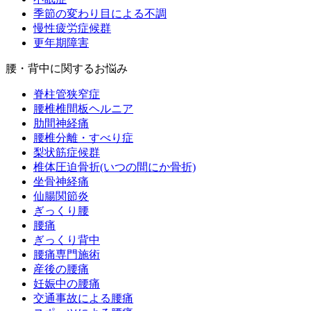
季節の変わり目による不調
慢性疲労症候群
更年期障害
腰・背中に関するお悩み
脊柱管狭窄症
腰椎椎間板ヘルニア
肋間神経痛
腰椎分離・すべり症
梨状筋症候群
椎体圧迫骨折(いつの間にか骨折)
坐骨神経痛
仙腸関節炎
ぎっくり腰
腰痛
ぎっくり背中
腰痛専門施術
産後の腰痛
妊娠中の腰痛
交通事故による腰痛