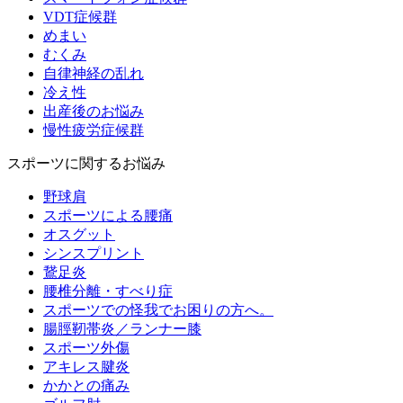
VDT症候群
めまい
むくみ
自律神経の乱れ
冷え性
出産後のお悩み
慢性疲労症候群
スポーツに関するお悩み
野球肩
スポーツによる腰痛
オスグット
シンスプリント
鵞足炎
腰椎分離・すべり症
スポーツでの怪我でお困りの方へ。
腸脛靭帯炎／ランナー膝
スポーツ外傷
アキレス腱炎
かかとの痛み