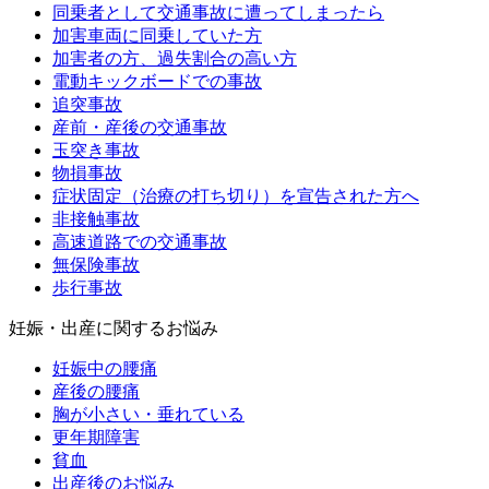
同乗者として交通事故に遭ってしまったら
加害車両に同乗していた方
加害者の方、過失割合の高い方
電動キックボードでの事故
追突事故
産前・産後の交通事故
玉突き事故
物損事故
症状固定（治療の打ち切り）を宣告された方へ
非接触事故
高速道路での交通事故
無保険事故
歩行事故
妊娠・出産に関するお悩み
妊娠中の腰痛
産後の腰痛
胸が小さい・垂れている
更年期障害
貧血
出産後のお悩み