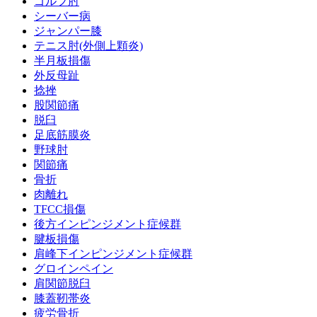
ゴルフ肘
シーバー病
ジャンパー膝
テニス肘(外側上顆炎)
半月板損傷
外反母趾
捻挫
股関節痛
脱臼
足底筋膜炎
野球肘
関節痛
骨折
肉離れ
TFCC損傷
後方インピンジメント症候群
腱板損傷
肩峰下インピンジメント症候群
グロインペイン
肩関節脱臼
膝蓋靭帯炎
疲労骨折