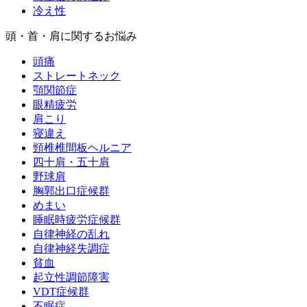
冷え性
頭・首・肩に関するお悩み
頭痛
ストレートネック
顎関節症
眼精疲労
肩こり
寝違え
頸椎椎間板ヘルニア
四十肩・五十肩
野球肩
胸郭出口症候群
めまい
睡眠時疲労症候群
自律神経の乱れ
自律神経失調症
貧血
起立性調節障害
VDT症候群
不眠症