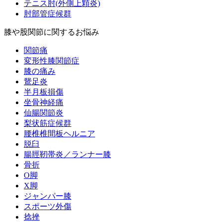
テニス肘(外側上顆炎)
肘部管症候群
膝や股関節に関するお悩み
関節痛
変形性膝関節症
膝の痛み
鵞足炎
半月板損傷
坐骨神経痛
仙腸関節炎
梨状筋症候群
腰椎椎間板ヘルニア
脱臼
腸脛靭帯炎／ランナー膝
骨折
O脚
X脚
ジャンパー膝
スポーツ外傷
捻挫