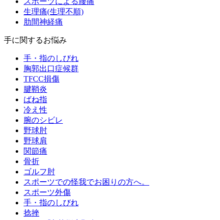
スポーツによる腰痛
生理痛(生理不順)
肋間神経痛
手に関するお悩み
手・指のしびれ
胸郭出口症候群
TFCC損傷
腱鞘炎
ばね指
冷え性
腕のシビレ
野球肘
野球肩
関節痛
骨折
ゴルフ肘
スポーツでの怪我でお困りの方へ。
スポーツ外傷
手・指のしびれ
捻挫