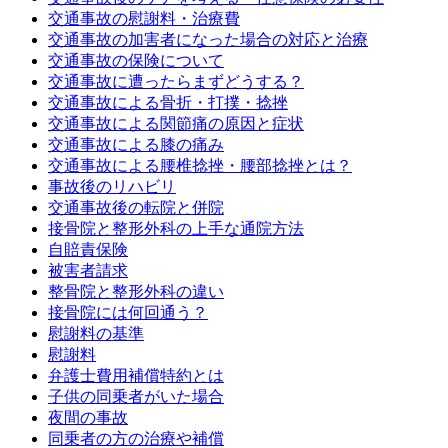
交通事故の慰謝料・治療費
交通事故の加害者になった場合の対応と治療
交通事故の保険について
交通事故に遭ったらまずどうする？
交通事故による骨折・打撲・捻挫
交通事故による関節痛の原因と症状
交通事故による膝の痛み
交通事故による腰椎捻挫・腰部捻挫とは？
事故後のリハビリ
交通事故後の転院と併院
接骨院と整形外科の上手な通院方法
自賠責保険
被害者請求
整骨院と整形外科の違い
接骨院には何回通う？
慰謝料の基準
慰謝料
弁護士費用補償特約とは
子供の同乗者がいた場合
夜間の事故
同乗者の方の治療や補償