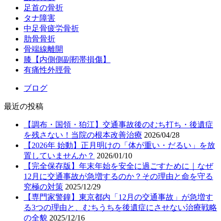
足首の骨折
タナ障害
中足骨疲労骨折
肋骨骨折
骨端線離開
膝【内側側副靭帯損傷】
有痛性外脛骨
ブログ
最近の投稿
【調布・国領・狛江】交通事故後のむち打ち・後遺症
を残さない！当院の根本改善治療
2026/04/28
【2026年 始動】正月明けの「体が重い・だるい」を放
置していませんか？
2026/01/10
【完全保存版】年末年始を安全に過ごすために｜なぜ
12月に交通事故が急増するのか？その理由と命を守る
究極の対策
2025/12/29
【専門家警鐘】東京都内「12月の交通事故」が急増す
る3つの理由と、むちうちを後遺症にさせない治療戦略
の全貌
2025/12/16