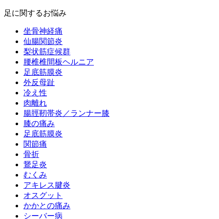
足に関するお悩み
坐骨神経痛
仙腸関節炎
梨状筋症候群
腰椎椎間板ヘルニア
足底筋膜炎
外反母趾
冷え性
肉離れ
腸脛靭帯炎／ランナー膝
膝の痛み
足底筋膜炎
関節痛
骨折
鵞足炎
むくみ
アキレス腱炎
オスグット
かかとの痛み
シーバー病