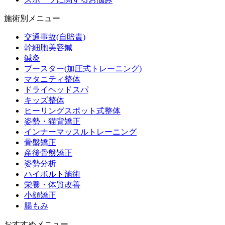
施術別メニュー
交通事故(自賠責)
幹細胞美容鍼
鍼灸
ブースター(加圧式トレーニング)
マタニティ整体
ドライヘッドスパ
キッズ整体
ヒーリングスポット式整体
姿勢・猫背矯正
インナーマッスルトレーニング
骨盤矯正
産後骨盤矯正
姿勢分析
ハイボルト施術
栄養・体質改善
小顔矯正
腸もみ
おすすめメニュー