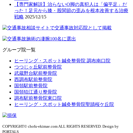
【専門家解説】治らないO脚の真犯人は「偏平足」だ
った！足元から膝・股関節の歪みを根本改善する治療
戦略
2025/12/15
グループ院一覧
ヒーリング・スポット鍼灸整骨院 調布南口院
つつじヶ丘駅前整骨院
武蔵野台駅前整骨院
西調布駅前整骨院
国領駅前整骨院
国領狛江通り整骨院
調布駅前整骨院東口院
ヒーリング・スポット鍼灸整骨院聖蹟桜ケ丘院
COPYRIGHT© chofu-ekimae.com ALL RIGHTS RESERVED. Design by
PORTALS