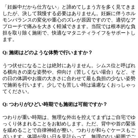
「妊娠中だから仕方ない」と諦めてしまう方を多く見てきま
したが、決して我慢する必要はありません。妊娠に伴うホル
モンバランスの変化や重心のズレが原因ですので、適切なア
プローチで痛みを大きく軽減できます。当院では根本的な負
担を取り除く施術で、快適なマタニティライフをサポートし
ます。
Q: 施術はどのような体勢で行いますか？
うつ伏せになることは絶対にありません。シムス位と呼ばれ
る横向きの楽な姿勢や、仰向け（苦しくない場合）など、そ
の日の体調やお腹の大きさに合わせて最も負担の少ない姿勢
で施術を行います。少しでも苦しい時は遠慮なくおっしゃっ
てください。
Q: つわりがひどい時期でも施術は可能ですか？
つわりが重い時期は、無理な外出を控えてまずはご自宅でゆ
っくり休まれることをお勧めします。ただ、背中や首の緊張
を緩めることで自律神経が整い、つわりが和らぐケースもご
ざいます。体調が良い日を見計らって、無理のない範囲でご