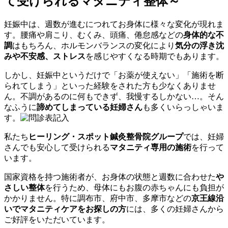
て受けられるマタニティ整体～
妊娠中は、週数が進むにつれてお身体に様々な変化が現れま
す。腰痛や肩こり、むくみ、頭痛、倦怠感などの
身体的な不
調
はもちろん、ホルモンバランスの変化により
気分の浮き沈
みや不安感、ストレス
を感じやすくなる時期でもあります。
しかし、妊娠中というだけで「お薬が使えない」「施術を断
られてしまう」といった経験をされた方も少なくありませ
ん。不調があるのに何もできず、我慢するしかない…。そん
なふうに
諦めてしまっている妊婦さん
も多くいらっしゃいま
す。
私たち
ヒーリング・スポット鍼灸整骨院グループ
では、妊婦
さんでも安心して受けられる
マタニティ専用の施術
を行って
います。
国家資格を持つ施術者が、お身体の状態と週数に合わせた
や
さしい整体
を行うため、母体にもお腹の赤ちゃんにも負担が
かかりません。特に調布市、府中市、多摩市などの
京王線沿
いでマタニティケアをお探しの方
には、多くの妊婦さんから
ご好評をいただいています。