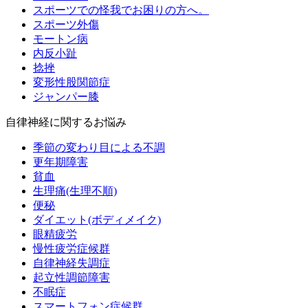
スポーツでの怪我でお困りの方へ。
スポーツ外傷
モートン病
内反小趾
捻挫
変形性股関節症
ジャンパー膝
自律神経に関するお悩み
季節の変わり目による不調
更年期障害
貧血
生理痛(生理不順)
便秘
ダイエット(ボディメイク)
眼精疲労
慢性疲労症候群
自律神経失調症
起立性調節障害
不眠症
スマートフォン症候群