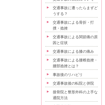
交通事故に遭ったらまずど
うする？
交通事故による骨折・打
撲・捻挫
交通事故による関節痛の原
因と症状
交通事故による膝の痛み
交通事故による腰椎捻挫・
腰部捻挫とは？
事故後のリハビリ
交通事故後の転院と併院
接骨院と整形外科の上手な
通院方法