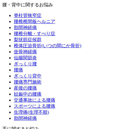
腰・背中に関するお悩み
脊柱管狭窄症
腰椎椎間板ヘルニア
肋間神経痛
腰椎分離・すべり症
梨状筋症候群
椎体圧迫骨折(いつの間にか骨折)
坐骨神経痛
仙腸関節炎
ぎっくり腰
腰痛
ぎっくり背中
腰痛専門施術
産後の腰痛
妊娠中の腰痛
交通事故による腰痛
スポーツによる腰痛
生理痛(生理不順)
肋間神経痛
手に関するお悩み