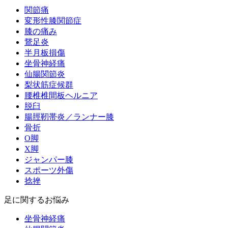
関節痛
変形性膝関節症
膝の痛み
鵞足炎
半月板損傷
坐骨神経痛
仙腸関節炎
梨状筋症候群
腰椎椎間板ヘルニア
脱臼
腸脛靭帯炎／ランナー膝
骨折
O脚
X脚
ジャンパー膝
スポーツ外傷
捻挫
足に関するお悩み
坐骨神経痛