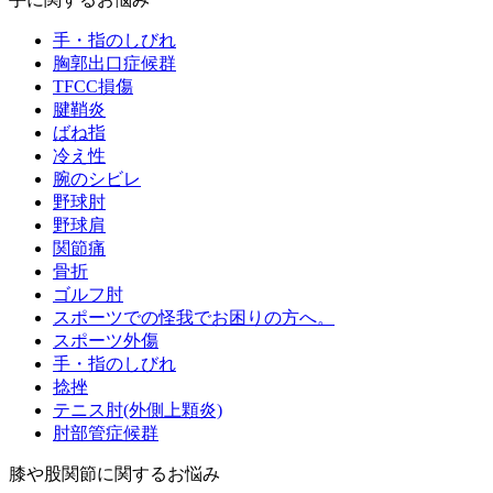
手・指のしびれ
胸郭出口症候群
TFCC損傷
腱鞘炎
ばね指
冷え性
腕のシビレ
野球肘
野球肩
関節痛
骨折
ゴルフ肘
スポーツでの怪我でお困りの方へ。
スポーツ外傷
手・指のしびれ
捻挫
テニス肘(外側上顆炎)
肘部管症候群
膝や股関節に関するお悩み