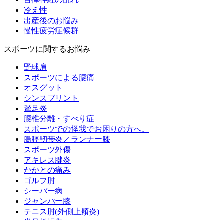
冷え性
出産後のお悩み
慢性疲労症候群
スポーツに関するお悩み
野球肩
スポーツによる腰痛
オスグット
シンスプリント
鵞足炎
腰椎分離・すべり症
スポーツでの怪我でお困りの方へ。
腸脛靭帯炎／ランナー膝
スポーツ外傷
アキレス腱炎
かかとの痛み
ゴルフ肘
シーバー病
ジャンパー膝
テニス肘(外側上顆炎)