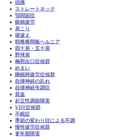
頭痛
ストレートネック
顎関節症
眼精疲労
肩こり
寝違え
頸椎椎間板ヘルニア
四十肩・五十肩
野球肩
胸郭出口症候群
めまい
睡眠時疲労症候群
自律神経の乱れ
自律神経失調症
貧血
起立性調節障害
VDT症候群
不眠症
季節の変わり目による不調
慢性疲労症候群
更年期障害