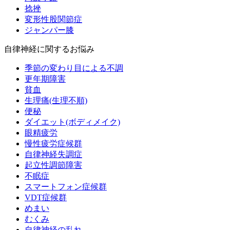
捻挫
変形性股関節症
ジャンパー膝
自律神経に関するお悩み
季節の変わり目による不調
更年期障害
貧血
生理痛(生理不順)
便秘
ダイエット(ボディメイク)
眼精疲労
慢性疲労症候群
自律神経失調症
起立性調節障害
不眠症
スマートフォン症候群
VDT症候群
めまい
むくみ
自律神経の乱れ