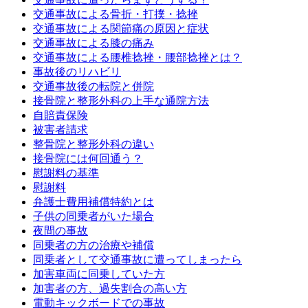
交通事故による骨折・打撲・捻挫
交通事故による関節痛の原因と症状
交通事故による膝の痛み
交通事故による腰椎捻挫・腰部捻挫とは？
事故後のリハビリ
交通事故後の転院と併院
接骨院と整形外科の上手な通院方法
自賠責保険
被害者請求
整骨院と整形外科の違い
接骨院には何回通う？
慰謝料の基準
慰謝料
弁護士費用補償特約とは
子供の同乗者がいた場合
夜間の事故
同乗者の方の治療や補償
同乗者として交通事故に遭ってしまったら
加害車両に同乗していた方
加害者の方、過失割合の高い方
電動キックボードでの事故