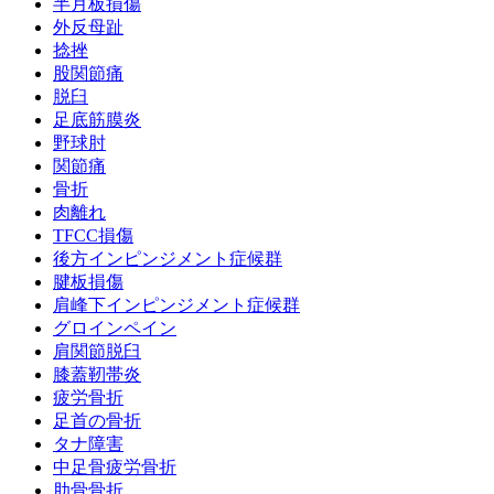
半月板損傷
外反母趾
捻挫
股関節痛
脱臼
足底筋膜炎
野球肘
関節痛
骨折
肉離れ
TFCC損傷
後方インピンジメント症候群
腱板損傷
肩峰下インピンジメント症候群
グロインペイン
肩関節脱臼
膝蓋靭帯炎
疲労骨折
足首の骨折
タナ障害
中足骨疲労骨折
肋骨骨折