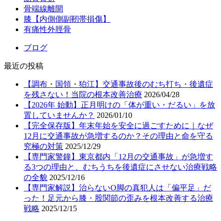
骨端線離開
膝【内側側副靭帯損傷】
有痛性外脛骨
ブログ
最近の投稿
【調布・国領・狛江】交通事故後のむち打ち・後遺症
を残さない！当院の根本改善治療
2026/04/28
【2026年 始動】正月明けの「体が重い・だるい」を放
置していませんか？
2026/01/10
【完全保存版】年末年始を安全に過ごすために｜なぜ
12月に交通事故が急増するのか？その理由と命を守る
究極の対策
2025/12/29
【専門家警鐘】東京都内「12月の交通事故」が急増す
る3つの理由と、むちうちを後遺症にさせない治療戦略
の全貌
2025/12/16
【専門家解説】治らないO脚の真犯人は「偏平足」だ
った！足元から膝・股関節の歪みを根本改善する治療
戦略
2025/12/15