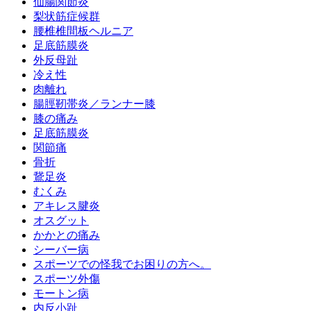
仙腸関節炎
梨状筋症候群
腰椎椎間板ヘルニア
足底筋膜炎
外反母趾
冷え性
肉離れ
腸脛靭帯炎／ランナー膝
膝の痛み
足底筋膜炎
関節痛
骨折
鵞足炎
むくみ
アキレス腱炎
オスグット
かかとの痛み
シーバー病
スポーツでの怪我でお困りの方へ。
スポーツ外傷
モートン病
内反小趾