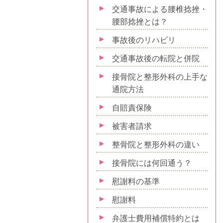
交通事故による腰椎捻挫・
腰部捻挫とは？
事故後のリハビリ
交通事故後の転院と併院
接骨院と整形外科の上手な
通院方法
自賠責保険
被害者請求
整骨院と整形外科の違い
接骨院には何回通う？
慰謝料の基準
慰謝料
弁護士費用補償特約とは