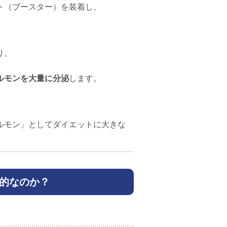
ト（ブースター）を装着し、
。
り、
ルモンを大量に分泌
します。
ルモン」としてダイエットに大きな
的なのか？