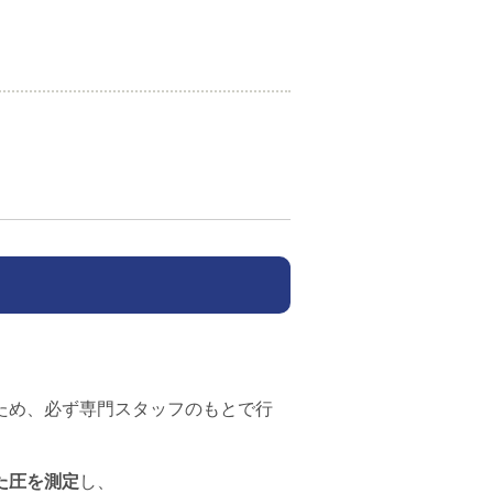
。
ため、必ず専門スタッフのもとで行
た圧を測定
し、