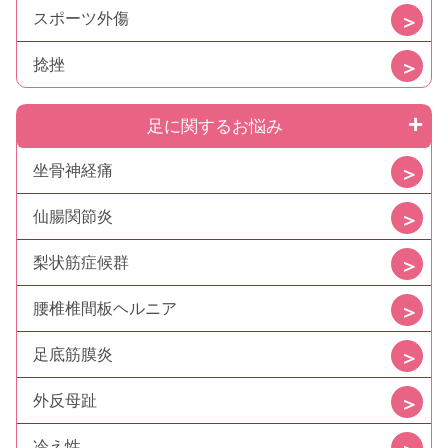
スポーツ外傷
捻挫
足に関するお悩み
坐骨神経痛
仙腸関節炎
梨状筋症候群
腰椎椎間板ヘルニア
足底筋膜炎
外反母趾
冷え性