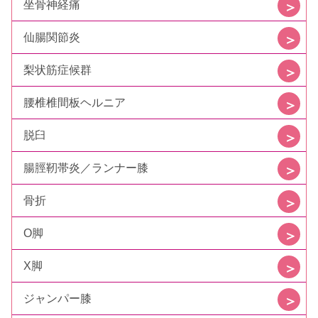
坐骨神経痛
仙腸関節炎
梨状筋症候群
腰椎椎間板ヘルニア
脱臼
腸脛靭帯炎／ランナー膝
骨折
O脚
X脚
ジャンパー膝