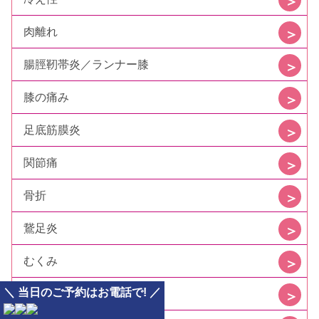
肉離れ
腸脛靭帯炎／ランナー膝
膝の痛み
足底筋膜炎
関節痛
骨折
鵞足炎
むくみ
＼ 当日のご予約はお電話で! ／
アキレス腱炎