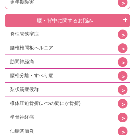
更年期障害
腰・背中に関するお悩み
脊柱管狭窄症
腰椎椎間板ヘルニア
肋間神経痛
腰椎分離・すべり症
梨状筋症候群
椎体圧迫骨折(いつの間にか骨折)
坐骨神経痛
仙腸関節炎