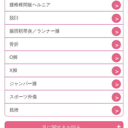
腰椎椎間板ヘルニア
脱臼
腸脛靭帯炎／ランナー膝
骨折
O脚
X脚
ジャンパー膝
スポーツ外傷
捻挫
足に関するお悩み