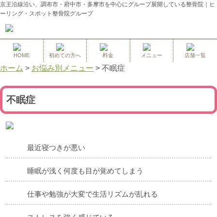
京王沿線沿い、調布市・府中市・多摩市を中心にグループ展開している整骨院｜ヒ
ーリング・スポット整骨院グループ
HOME
初めての方へ
料金
メニュー
店舗一覧
ホーム
>
お悩み別メニュー
>
不眠症
不眠症
最近寝つきが悪い
睡眠が浅く何度も目が覚めてしまう
仕事や勉強が大変で生活リズムが乱れる