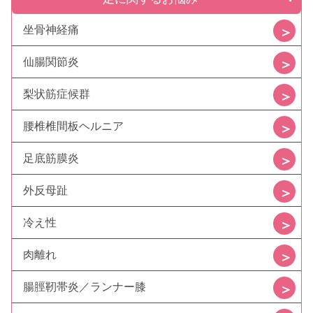
坐骨神経痛
仙腸関節炎
梨状筋症候群
腰椎椎間板ヘルニア
足底筋膜炎
外反母趾
冷え性
肉離れ
腸脛靭帯炎／ランナー膝