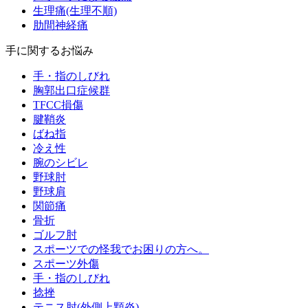
生理痛(生理不順)
肋間神経痛
手に関するお悩み
手・指のしびれ
胸郭出口症候群
TFCC損傷
腱鞘炎
ばね指
冷え性
腕のシビレ
野球肘
野球肩
関節痛
骨折
ゴルフ肘
スポーツでの怪我でお困りの方へ。
スポーツ外傷
手・指のしびれ
捻挫
テニス肘(外側上顆炎)