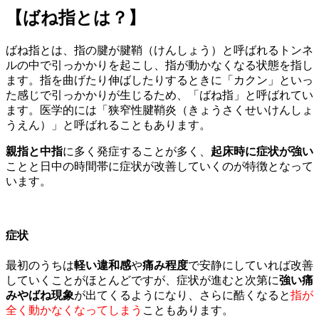
【ばね指とは？】
ばね指とは、指の腱が腱鞘（けんしょう）と呼ばれるトンネ
ルの中で引っかかりを起こし、指が動かなくなる状態を指し
ます。指を曲げたり伸ばしたりするときに「カクン」といっ
た感じで引っかかりが生じるため、「ばね指」と呼ばれてい
ます。
医学的には「狭窄性腱鞘炎（きょうさくせいけんしょ
うえん）」と呼ばれることもあります。
親指と中指
に多く発症することが多く、
起床時に症状が強い
ことと日中の時間帯に症状が改善していくのが特徴となって
います。
症状
最初のうちは
軽い違和感
や
痛み程度
で安静にしていれば改善
していくことがほとんどですが、症状が進むと次第に
強い痛
みやばね現象
が出てくるようになり、さらに酷くなると
指が
全く動かなくなってしまう
こともあります。