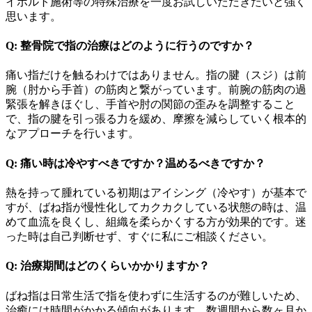
イボルト施術等の特殊治療を一度お試しいただきたいと強く
思います。
Q: 整骨院で指の治療はどのように行うのですか？
痛い指だけを触るわけではありません。指の腱（スジ）は前
腕（肘から手首）の筋肉と繋がっています。前腕の筋肉の過
緊張を解きほぐし、手首や肘の関節の歪みを調整すること
で、指の腱を引っ張る力を緩め、摩擦を減らしていく根本的
なアプローチを行います。
Q: 痛い時は冷やすべきですか？温めるべきですか？
熱を持って腫れている初期はアイシング（冷やす）が基本で
すが、ばね指が慢性化してカクカクしている状態の時は、温
めて血流を良くし、組織を柔らかくする方が効果的です。迷
った時は自己判断せず、すぐに私にご相談ください。
Q: 治療期間はどのくらいかかりますか？
ばね指は日常生活で指を使わずに生活するのが難しいため、
治癒には時間がかかる傾向があります。数週間から数ヶ月か