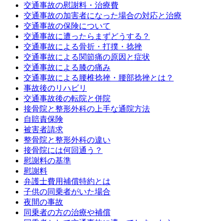
交通事故の慰謝料・治療費
交通事故の加害者になった場合の対応と治療
交通事故の保険について
交通事故に遭ったらまずどうする？
交通事故による骨折・打撲・捻挫
交通事故による関節痛の原因と症状
交通事故による膝の痛み
交通事故による腰椎捻挫・腰部捻挫とは？
事故後のリハビリ
交通事故後の転院と併院
接骨院と整形外科の上手な通院方法
自賠責保険
被害者請求
整骨院と整形外科の違い
接骨院には何回通う？
慰謝料の基準
慰謝料
弁護士費用補償特約とは
子供の同乗者がいた場合
夜間の事故
同乗者の方の治療や補償