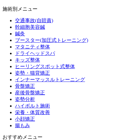
施術別メニュー
交通事故(自賠責)
幹細胞美容鍼
鍼灸
ブースター(加圧式トレーニング)
マタニティ整体
ドライヘッドスパ
キッズ整体
ヒーリングスポット式整体
姿勢・猫背矯正
インナーマッスルトレーニング
骨盤矯正
産後骨盤矯正
姿勢分析
ハイボルト施術
栄養・体質改善
小顔矯正
腸もみ
おすすめメニュー