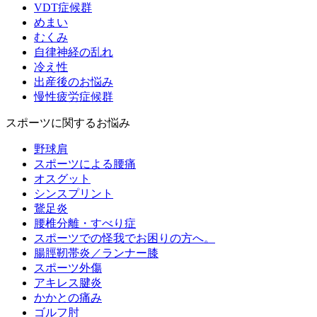
VDT症候群
めまい
むくみ
自律神経の乱れ
冷え性
出産後のお悩み
慢性疲労症候群
スポーツに関するお悩み
野球肩
スポーツによる腰痛
オスグット
シンスプリント
鵞足炎
腰椎分離・すべり症
スポーツでの怪我でお困りの方へ。
腸脛靭帯炎／ランナー膝
スポーツ外傷
アキレス腱炎
かかとの痛み
ゴルフ肘