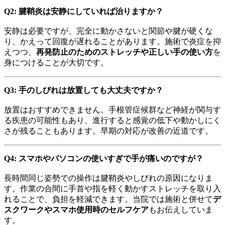
Q2: 腱鞘炎は安静にしていれば治りますか？
安静は必要ですが、完全に動かさないと関節や腱が硬くな
り、かえって回復が遅れることがあります。施術で炎症を抑
えつつ、
再発防止のためのストレッチや正しい手の使い方
を
身につけることが大切です。
Q3: 手のしびれは放置しても大丈夫ですか？
放置はおすすめできません。手根管症候群など神経が関与す
る疾患の可能性もあり、進行すると感覚の低下や動かしにく
さが残ることもあります。早期の対応が改善の近道です。
Q4: スマホやパソコンの使いすぎで手が痛いのですが？
長時間同じ姿勢での操作は腱鞘炎やしびれの原因になりま
す。作業の合間に手首や指を軽く動かすストレッチを取り入
れることで、負担を軽減できます。当院では施術と併せて
デ
スクワークやスマホ使用時のセルフケア
もお伝えしていま
す。