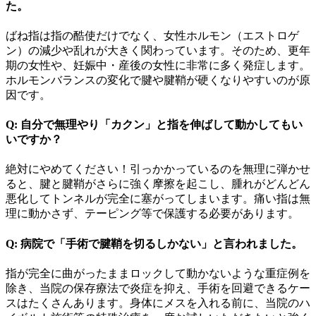
た。
ばね指は指の酷使だけでなく、女性ホルモン（エストロゲ
ン）の減少や乱れが大きく関わっています。そのため、更年
期の女性や、妊娠中・産後の女性に非常に多く発症します。
ホルモンバランスの変化で腱や腱鞘が硬くなりやすいのが原
因です。
Q: 自分で無理やり「カクン」と指を伸ばして動かしてもい
いですか？
絶対にやめてください！引っかかっているのを無理に弾かせ
ると、腱と腱鞘がさらに強く摩擦を起こし、腫れがどんどん
悪化してトンネルが完全に塞がってしまいます。痛い指は無
理に動かさず、テーピング等で保護する必要があります。
Q: 病院で「手術で腱鞘を切るしかない」と言われました。
指が完全に曲がったままロックして動かないような重症例を
除き、当院の保存療法で炎症を抑え、手術を回避できるケー
スはたくさんあります。身体にメスを入れる前に、当院のハ