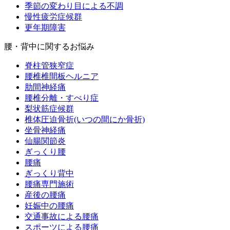
季節の変わり目による不調
慢性疲労症候群
更年期障害
腰・背中に関するお悩み
脊柱管狭窄症
腰椎椎間板ヘルニア
肋間神経痛
腰椎分離・すべり症
梨状筋症候群
椎体圧迫骨折(いつの間にか骨折)
坐骨神経痛
仙腸関節炎
ぎっくり腰
腰痛
ぎっくり背中
腰痛専門施術
産後の腰痛
妊娠中の腰痛
交通事故による腰痛
スポーツによる腰痛