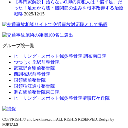
【専門家解説】治らないO脚の真犯人は「偏平足」だ
った！足元から膝・股関節の歪みを根本改善する治療
戦略
2025/12/15
グループ院一覧
ヒーリング・スポット鍼灸整骨院 調布南口院
つつじヶ丘駅前整骨院
武蔵野台駅前整骨院
西調布駅前整骨院
国領駅前整骨院
国領狛江通り整骨院
調布駅前整骨院東口院
ヒーリング・スポット鍼灸整骨院聖蹟桜ケ丘院
COPYRIGHT© chofu-ekimae.com ALL RIGHTS RESERVED. Design by
PORTALS