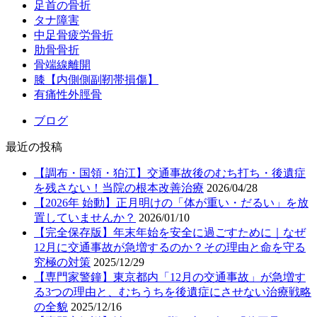
足首の骨折
タナ障害
中足骨疲労骨折
肋骨骨折
骨端線離開
膝【内側側副靭帯損傷】
有痛性外脛骨
ブログ
最近の投稿
【調布・国領・狛江】交通事故後のむち打ち・後遺症
を残さない！当院の根本改善治療
2026/04/28
【2026年 始動】正月明けの「体が重い・だるい」を放
置していませんか？
2026/01/10
【完全保存版】年末年始を安全に過ごすために｜なぜ
12月に交通事故が急増するのか？その理由と命を守る
究極の対策
2025/12/29
【専門家警鐘】東京都内「12月の交通事故」が急増す
る3つの理由と、むちうちを後遺症にさせない治療戦略
の全貌
2025/12/16