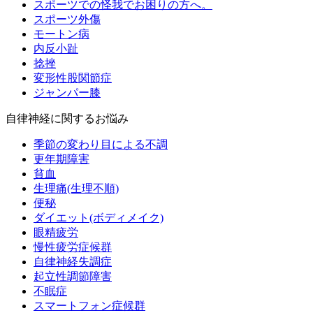
スポーツでの怪我でお困りの方へ。
スポーツ外傷
モートン病
内反小趾
捻挫
変形性股関節症
ジャンパー膝
自律神経に関するお悩み
季節の変わり目による不調
更年期障害
貧血
生理痛(生理不順)
便秘
ダイエット(ボディメイク)
眼精疲労
慢性疲労症候群
自律神経失調症
起立性調節障害
不眠症
スマートフォン症候群