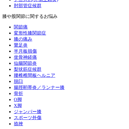
肘部管症候群
膝や股関節に関するお悩み
関節痛
変形性膝関節症
膝の痛み
鵞足炎
半月板損傷
坐骨神経痛
仙腸関節炎
梨状筋症候群
腰椎椎間板ヘルニア
脱臼
腸脛靭帯炎／ランナー膝
骨折
O脚
X脚
ジャンパー膝
スポーツ外傷
捻挫