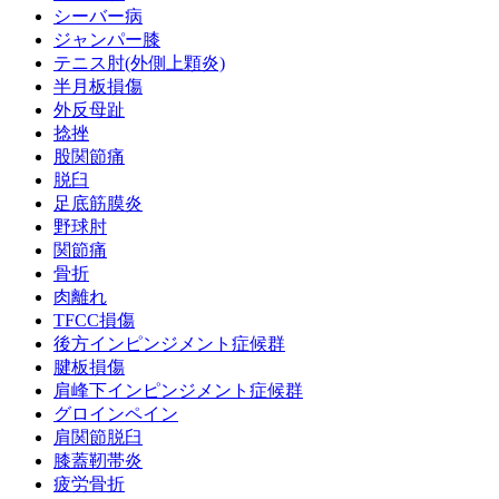
シーバー病
ジャンパー膝
テニス肘(外側上顆炎)
半月板損傷
外反母趾
捻挫
股関節痛
脱臼
足底筋膜炎
野球肘
関節痛
骨折
肉離れ
TFCC損傷
後方インピンジメント症候群
腱板損傷
肩峰下インピンジメント症候群
グロインペイン
肩関節脱臼
膝蓋靭帯炎
疲労骨折