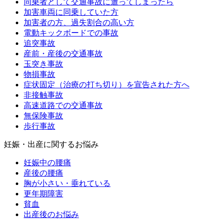
同乗者として交通事故に遭ってしまったら
加害車両に同乗していた方
加害者の方、過失割合の高い方
電動キックボードでの事故
追突事故
産前・産後の交通事故
玉突き事故
物損事故
症状固定（治療の打ち切り）を宣告された方へ
非接触事故
高速道路での交通事故
無保険事故
歩行事故
妊娠・出産に関するお悩み
妊娠中の腰痛
産後の腰痛
胸が小さい・垂れている
更年期障害
貧血
出産後のお悩み