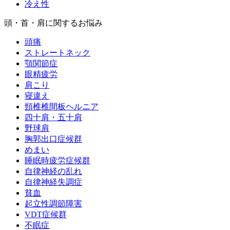
冷え性
頭・首・肩に関するお悩み
頭痛
ストレートネック
顎関節症
眼精疲労
肩こり
寝違え
頸椎椎間板ヘルニア
四十肩・五十肩
野球肩
胸郭出口症候群
めまい
睡眠時疲労症候群
自律神経の乱れ
自律神経失調症
貧血
起立性調節障害
VDT症候群
不眠症